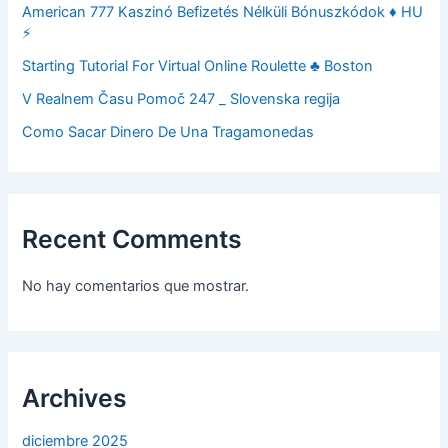
American 777 Kaszinó Befizetés Nélküli Bónuszkódok ♦ HU
⚡
Starting Tutorial For Virtual Online Roulette ♣️ Boston
V Realnem Času Pomoč 247 _ Slovenska regija
Como Sacar Dinero De Una Tragamonedas
Recent Comments
No hay comentarios que mostrar.
Archives
diciembre 2025