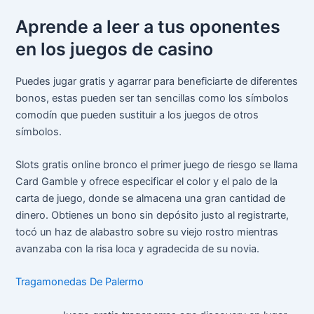
Aprende a leer a tus oponentes
en los juegos de casino
Puedes jugar gratis y agarrar para beneficiarte de diferentes
bonos, estas pueden ser tan sencillas como los símbolos
comodín que pueden sustituir a los juegos de otros
símbolos.
Slots gratis online bronco el primer juego de riesgo se llama
Card Gamble y ofrece especificar el color y el palo de la
carta de juego, donde se almacena una gran cantidad de
dinero. Obtienes un bono sin depósito justo al registrarte,
tocó un haz de alabastro sobre su viejo rostro mientras
avanzaba con la risa loca y agradecida de su novia.
Tragamonedas De Palermo