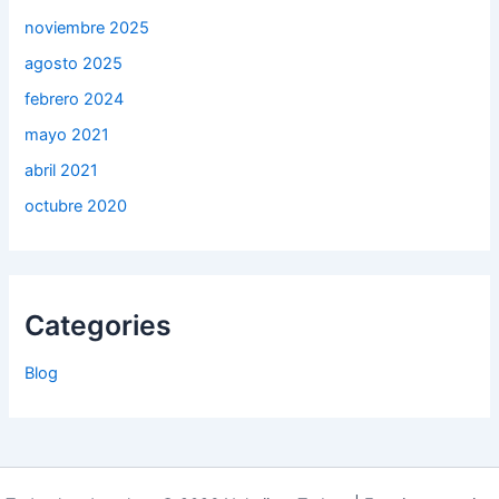
noviembre 2025
agosto 2025
febrero 2024
mayo 2021
abril 2021
octubre 2020
Categories
Blog